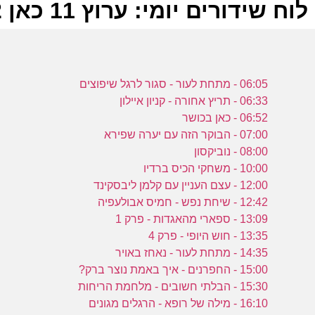
לוח שידורים יומי: ערוץ 11 כאן 07-04-2022
ל
06:05 - מתחת לעור - סגור לרגל שיפוצים
כ
06:33 - תריץ אחורה - קניון איילון
06:52 - כאן בכושר
07:00 - הבוקר הזה עם יערה שפירא
ה
08:00 - נוביקסון
כ
10:00 - משחקי הכיס ברדיו
כ
12:00 - עצם העניין עם קלמן ליבסקינד
12:42 - שיחת נפש - חמיס אבולעפיה
13:09 - ספארי מהאגדות - פרק 1
13:35 - חוש היופי - פרק 4
0
14:35 - מתחת לעור - נאחז באויר
15:00 - החפרנים - איך באמת נוצר ברק?
כ
15:30 - הבלתי חשובים - מלחמת הריחות
16:10 - מילה של רופא - הרגלים מגונים