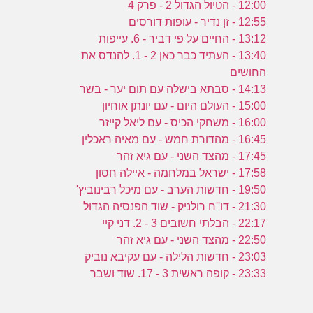
12:00 - הטיול הגדול 2 - פרק 4
12:55 - זן נדיר - עופות דורסים
ה
13:12 - החיים על פי דביר - 6. עייפות
13:40 - העתיד כבר כאן 2 - 1. להנדס את
ס
החושים
14:13 - סבתא בישלה עם תום יער - בשר
15:00 - העולם היום - עם יונתן אוחיון
16:00 - משחקי הכיס - עם ליאל קייזר
16:45 - מהדורת חמש - עם מאיה ראכלין
17:45 - מהצד השני - עם גיא זהר
17:58 - ישראל במלחמה - איילה חסון
19:50 - חדשות הערב - עם מיכל רבינוביץ'
21:30 - דו''ח רולניק - שוד הפנסיה הגדול
22:17 - הבלתי חשובים 3 - 2. דני קיי
22:50 - מהצד השני - עם גיא זהר
23:03 - חדשות הלילה - עם עקיבא נוביק
23:33 - קופה ראשית 3 - 17. שוד ושבר