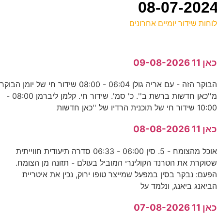
וחות שידור יומיים אחרונים
ל
אן 11 09-08-2026
ס
הבוקר הזה - עם אריה גולן 06:04 - 08:00 שידור חי של יומן הבוקר
מ''כאן חדשות ברשת ב''. כ' סמ'. שידור חי. קלמן ליברמן 08:00 -
-
10:0 שידור חי של תוכנית הרדיו של ''כאן חדשות
ע
אן 11 08-08-2026
0
אוכל מהצומח - 5. סין 06:00 - 06:33 סדרה תיעודית חווייתית
ק
סוקרת את הטרנד הקולינרי המוביל בעולם - תזונה מן הצומח.
פעם: נבקר בסין במפעל שמייצר טופו ירוק, נכין את איטריית
ביאנג ביאנג, ונלמד על
ש
אן 11 07-08-2026
ע