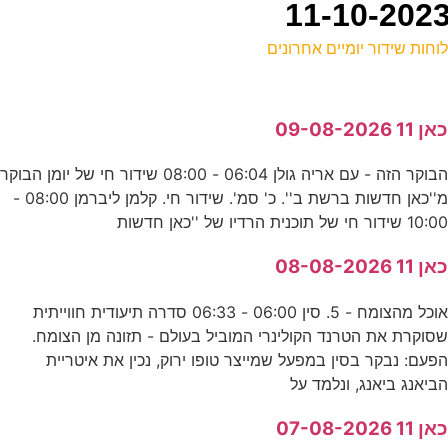
וחות שידור יומיים אחרונים
ל
אן 11 09-08-2026
ע
הבוקר הזה - עם אריה גולן 06:04 - 08:00 שידור חי של יומן הבוקר
8
מ''כאן חדשות ברשת ב''. כ' סמ'. שידור חי. קלמן ליברמן 08:00 -
ס
10:0 שידור חי של תוכנית הרדיו של ''כאן חדשות
9
אן 11 08-08-2026
ק
אוכל מהצומח - 5. סין 06:00 - 06:33 סדרה תיעודית חווייתית
סוקרת את הטרנד הקולינרי המוביל בעולם - תזונה מן הצומח.
פעם: נבקר בסין במפעל שמייצר טופו ירוק, נכין את איטריית
ש
ביאנג ביאנג, ונלמד על
ע
אן 11 07-08-2026