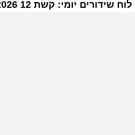
לוח שידורים יומי: קשת 12 13-06-2026
ל
ק
ש
ה
ש
ק
ש
ה
כ