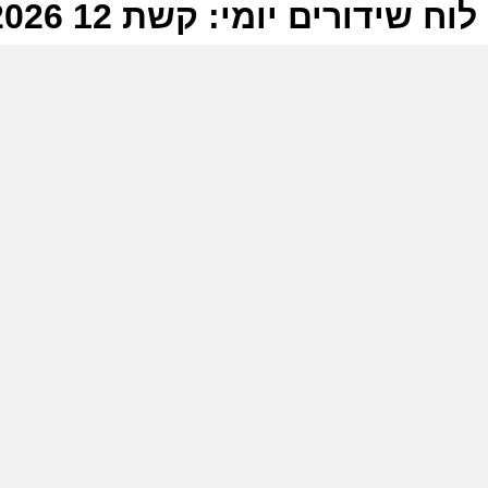
לוח שידורים יומי: קשת 12 29-06-2026
ל
ק
ש
ה
ש
ק
ש
ה
כ