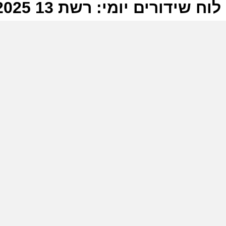
לוח שידורים יומי: רשת 13 01-02-2025
ל
ר
ב
ה
ש
ר
ב
ה
ש