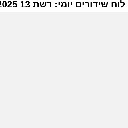
לוח שידורים יומי: רשת 13 01-04-2025
ל
ר
ב
ה
ש
ר
ב
ה
ש