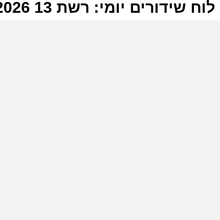
לוח שידורים יומי: רשת 13 08-06-2026
ל
ר
ה
ו
ה
ר
ב
ה
ש