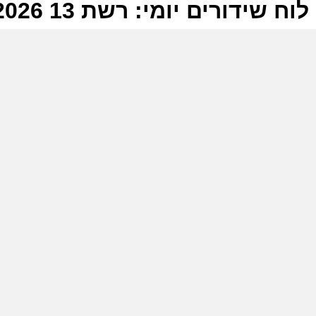
לוח שידורים יומי: רשת 13 19-06-2026
ל
ר
ה
ו
ה
ר
ב
ה
ש