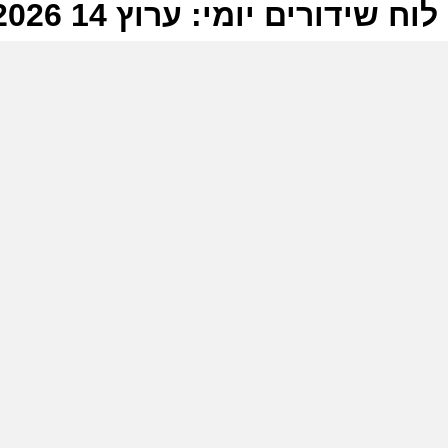
לוח שידורים יומי: ערוץ 14 07-06-2026
ל
ע
מ
ע
מ
ע