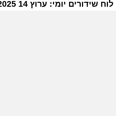
לוח שידורים יומי: ערוץ 14 09-02-2025
ל
ע
מ
ע
מ
ע