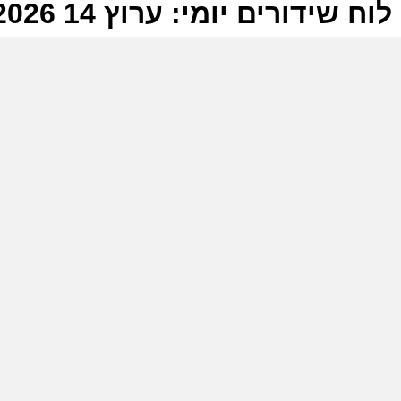
לוח שידורים יומי: ערוץ 14 09-07-2026
ל
ע
מ
ע
מ
ע