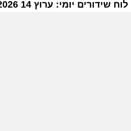
לוח שידורים יומי: ערוץ 14 23-05-2026
ל
ע
מ
ע
מ
ע