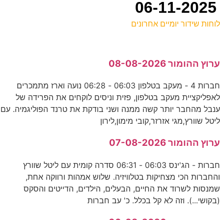
וחות שידור יומיים אחרונים
ל
רוץ ההומור 08-08-2026
כ
חברות 4 - מעקב בטלפון 06:03 - 06:28 נועה וארז מתמכרים
אפליקציית מעקב בטלפון, פזית וניסים לוקחים את הפרידה של
ש
נבל מהחבר יותר קשה ממנה ושני בודקת את טרנד הפוליגמיה. עם
ע
יטל שוורץ,מגי אזרזר,קובי מימון,לירון
2
רוץ ההומור 07-08-2026
ע
חברות - הג'ינס 06:03 - 06:31 סדרה קומית עם ליטל שוורץ
החברות הכי מצחיקות בטלוויזיה. שלוש אמהות ורווקה אחת,
5
מנסות לשרוד את החיים, הבעלים, הילדים, הדייטים והסקס
בקושי...). וזה לא קל בכלל. כ' עב חברות
ס