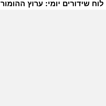
לוח שידורים יומי: ערוץ ההומור 06-11-2025
ל
ע
ל
ע
ל
ע
ו
ש
(