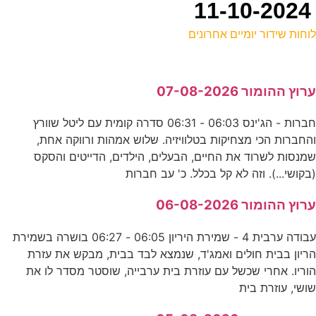
וחות שידור יומיים אחרונים
ל
רוץ ההומור 07-08-2026
ד
חברות - הג'ינס 06:03 - 06:31 סדרה קומית עם ליטל שוורץ
0
החברות הכי מצחיקות בטלוויזיה. שלוש אמהות ורווקה אחת,
ד
מנסות לשרוד את החיים, הבעלים, הילדים, הדייטים והסקס
בקושי...). וזה לא קל בכלל. כ' עב חברות
2
רוץ ההומור 06-08-2026
ע
עבודה ערבית 4 - שמירת היריון 06:05 - 06:27 בושרה בשמירת
ריון בבית חולים ואמג'ד, שנמצא לבד בבית, מבקש את עזרת
ב
וריו. אחרי שכשל עם עוזרת בית ערבייה, שוסטר מסדר לו את
ושי, עוזרת בית
ס