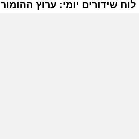
לוח שידורים יומי: ערוץ ההומור 23-06-2026
ל
ע
ל
ע
ל
ע
ו
ש
(