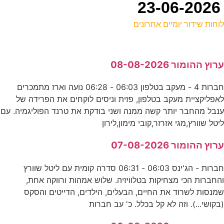
וחות שידור יומיים אחרונים
ל
רוץ ההומור 08-08-2026
ע
חברות 4 - מעקב בטלפון 06:03 - 06:28 נועה וארז מתמכרים
0
אפליקציית מעקב בטלפון, פזית וניסים לוקחים את הפרידה של
ע
נבל מהחבר יותר קשה ממנה ושני בודקת את טרנד הפוליגמיה. עם
יטל שוורץ,מגי אזרזר,קובי מימון,לירון
ו
רוץ ההומור 07-08-2026
נ
חברות - הג'ינס 06:03 - 06:31 סדרה קומית עם ליטל שוורץ
החברות הכי מצחיקות בטלוויזיה. שלוש אמהות ורווקה אחת,
0
מנסות לשרוד את החיים, הבעלים, הילדים, הדייטים והסקס
בקושי...). וזה לא קל בכלל. כ' עב חברות
ע