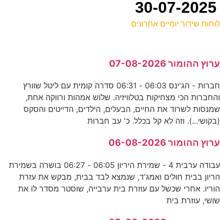
וחות שידור יומיים אחרונים
ל
רוץ ההומור 07-08-2026
ס
חברות - הג'ינס 06:03 - 06:31 סדרה קומית עם ליטל שוורץ
החברות הכי מצחיקות בטלוויזיה. שלוש אמהות ורווקה אחת,
-
מנסות לשרוד את החיים, הבעלים, הילדים, הדייטים והסקס
כ
בקושי...). וזה לא קל בכלל. כ' עב חברות
ה
רוץ ההומור 06-08-2026
ע
עבודה ערבית 4 - שמירת היריון 06:05 - 06:27 בושרה בשמירת
ריון בבית חולים ואמג'ד, שנמצא לבד בבית, מבקש את עזרת
וריו. אחרי שכשל עם עוזרת בית ערבייה, שוסטר מסדר לו את
ש
ושי, עוזרת בית
ס