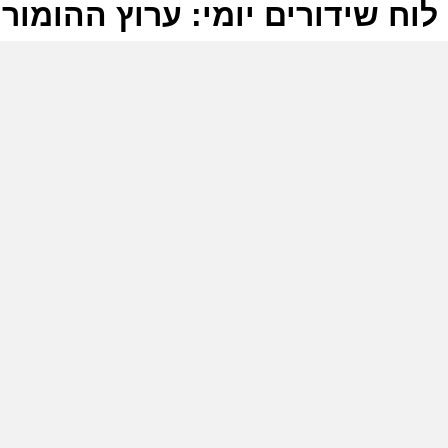
לוח שידורים יומי: ערוץ ההומור 30-07-2025
ל
ע
ו
ש
(
ע
ה
ה
ש