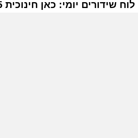
לוח שידורים יומי: כאן חינוכית 06-11-2025
ל
כ
ה
ל
כ
ש
ש