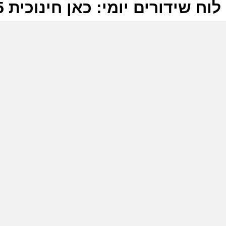
לוח שידורים יומי: כאן חינוכית 10-11-2025
ל
כ
ה
ל
כ
ש
ש