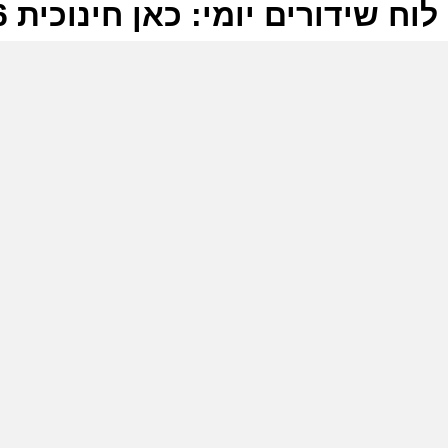
לוח שידורים יומי: כאן חינוכית 14-06-2026
ל
כ
ש
ש
כ
ע
ל