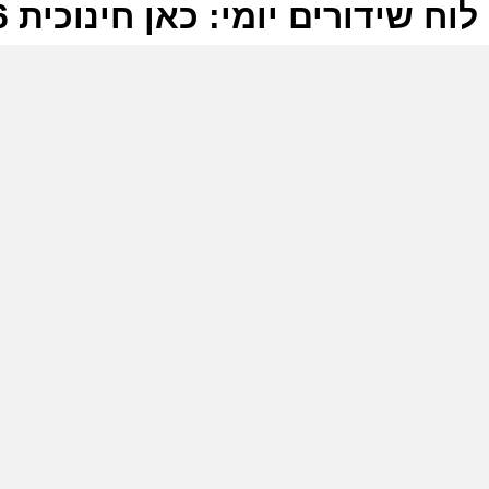
לוח שידורים יומי: כאן חינוכית 15-06-2026
ל
כ
ש
מ
ל
כ
ה
ל