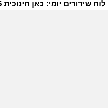
לוח שידורים יומי: כאן חינוכית 23-05-2025
ל
כ
ש
מ
ל
כ
ה
ל