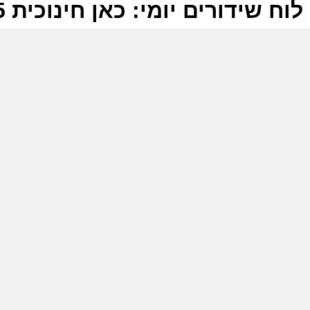
לוח שידורים יומי: כאן חינוכית 29-06-2025
ל
כ
ה
ל
כ
ש
ש