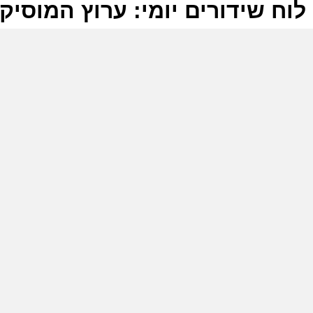
לוח שידורים יומי: ערוץ המוסיקה -07-2026
ל
ע
ה
8
ע
8
ע