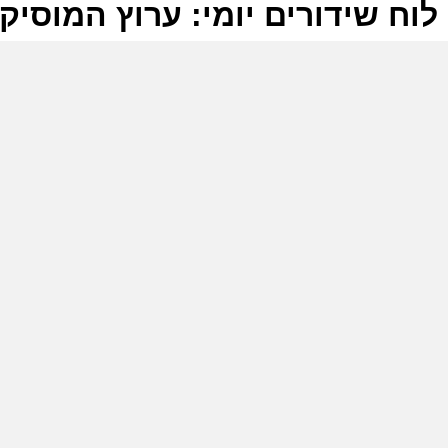
לוח שידורים יומי: ערוץ המוסיקה -01-2025
ל
ע
ש
7
ע
ש
9