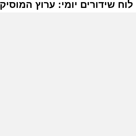
לוח שידורים יומי: ערוץ המוסיקה -07-2025
ל
ע
ש
7
ע
ש
9