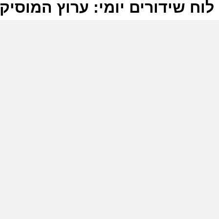
לוח שידורים יומי: ערוץ המוסיקה -04-2025
ל
ע
ש
7
ע
ש
9