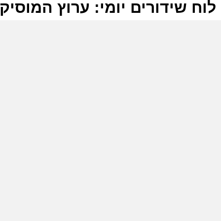
לוח שידורים יומי: ערוץ המוסיקה -07-2025
ל
ע
ש
9
ע
ש
ב
ע