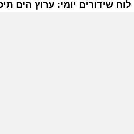
לוח שידורים יומי: ערוץ הים תיכוני 7-2026
ל
ע
ו
4
ע
ש
ל
ה