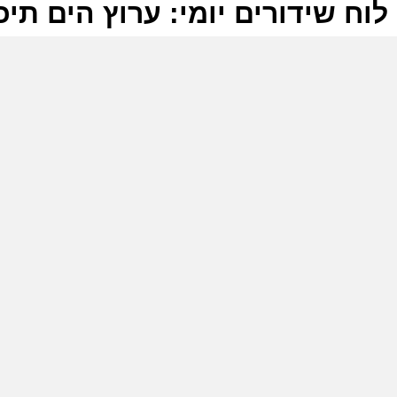
לוח שידורים יומי: ערוץ הים תיכוני 6-2026
ל
ע
ו
4
ע
ש
ל
ה