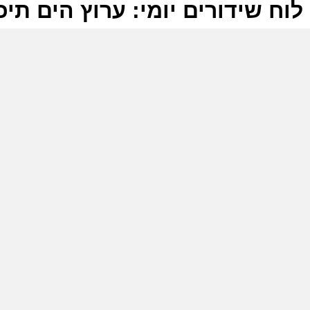
לוח שידורים יומי: ערוץ הים תיכוני 8-2025
ל
ע
ו
4
ע
ש
ל
ה