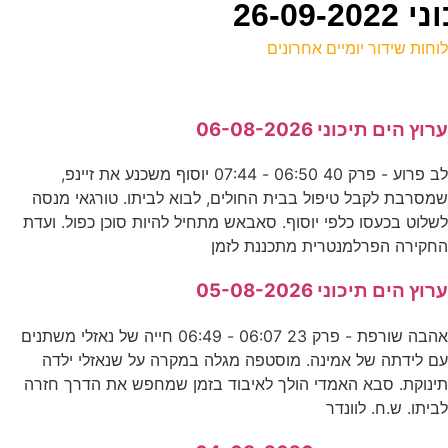
26-0
וחות שידור יומיים אחרונים
ל
רוץ הים תיכוני 06-08-2026
ע
לב פרוע - פרק 40 06:50 - 07:44 יוסוף משכנע את זיינפ,
מסרבת לקבל טיפול בבית החולים, לבוא לביתו. טורגאי מנסה
י
שלוט בכעסו כלפי יוסוף. סאבאש מתחיל להיות סוכן כפול. ועדת
ע
חקירה הפרלמנטרית מתכננת לזמן
0
רוץ הים תיכוני 05-08-2026
ס
אהבה שורפת - פרק 23 06:07 - 06:49 חייה של נאזלי משתנים
ם לידתה של אמינה. מוסטפה מגלה במקרה על שנאזלי ילדה
ינוקת. סבא האמדי הולך לאיבוד בזמן שמחפש את הדרך חזרה
מ
ביתו. ש.ח. לוונדר
נ