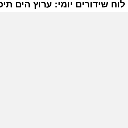
לוח שידורים יומי: ערוץ הים תיכוני 6-2026
ל
ע
ע
ת
ל
ע
ל
ב
ל