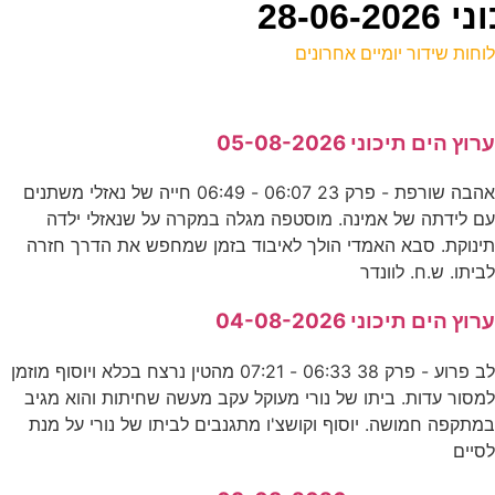
28-0
וחות שידור יומיים אחרונים
ל
רוץ הים תיכוני 05-08-2026
ע
אהבה שורפת - פרק 23 06:07 - 06:49 חייה של נאזלי משתנים
ם לידתה של אמינה. מוסטפה מגלה במקרה על שנאזלי ילדה
ו
ינוקת. סבא האמדי הולך לאיבוד בזמן שמחפש את הדרך חזרה
ס
ביתו. ש.ח. לוונדר
9
רוץ הים תיכוני 04-08-2026
E
לב פרוע - פרק 38 06:33 - 07:21 מהטין נרצח בכלא ויוסוף מוזמן
מסור עדות. ביתו של נורי מעוקל עקב מעשה שחיתות והוא מגיב
0
מתקפה חמושה. יוסוף וקושצ'ו מתגנבים לביתו של נורי על מנת
סיים
ע