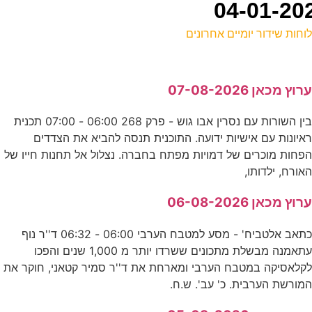
וחות שידור יומיים אחרונים
ל
רוץ מכאן 07-08-2026
ע
בין השורות עם נסרין אבו גוש - פרק 268 06:00 - 07:00 תכנית
איונות עם אישיות ידועה. התוכנית תנסה להביא את הצדדים
ח
פחות מוכרים של דמויות מפתח בחברה. נצלול אל תחנות חייו של
ד
אורח, ילדותו,
רוץ מכאן 06-08-2026
ה
כתאב אלטביח' - מסע למטבח הערבי 06:00 - 06:32 ד''ר נוף
ק
עתאמנה מבשלת מתכונים ששרדו יותר מ 1,000 שנים והפכו
קלאסיקה במטבח הערבי ומארחת את ד''ר סמיר קטאני, חוקר את
מורשת הערבית. כ' עב'. ש.ח.
ש