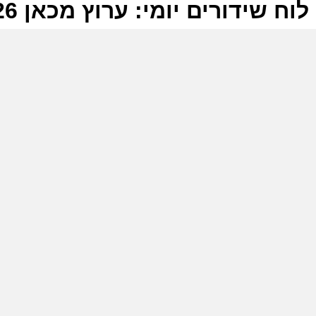
לוח שידורים יומי: ערוץ מכאן 08-06-2026
ל
ע
ר
ה
ה
ע
ר
ה
ה