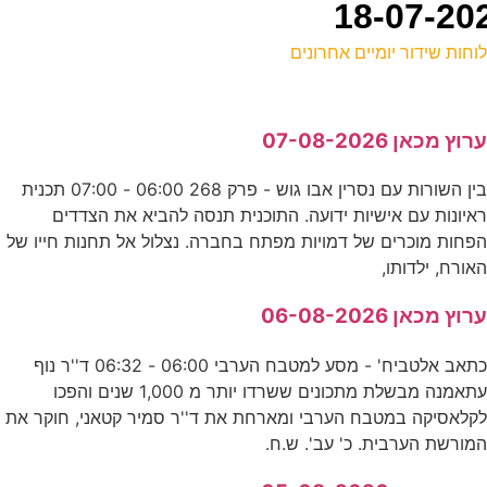
וחות שידור יומיים אחרונים
ל
רוץ מכאן 07-08-2026
ס
בין השורות עם נסרין אבו גוש - פרק 268 06:00 - 07:00 תכנית
איונות עם אישיות ידועה. התוכנית תנסה להביא את הצדדים
ה
פחות מוכרים של דמויות מפתח בחברה. נצלול אל תחנות חייו של
ס
אורח, ילדותו,
רוץ מכאן 06-08-2026
מ
כתאב אלטביח' - מסע למטבח הערבי 06:00 - 06:32 ד''ר נוף
ס
עתאמנה מבשלת מתכונים ששרדו יותר מ 1,000 שנים והפכו
קלאסיקה במטבח הערבי ומארחת את ד''ר סמיר קטאני, חוקר את
0
מורשת הערבית. כ' עב'. ש.ח.
ד