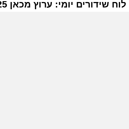
לוח שידורים יומי: ערוץ מכאן 26-07-2025
ל
ע
ר
ה
ה
ע
ר
ה
ה