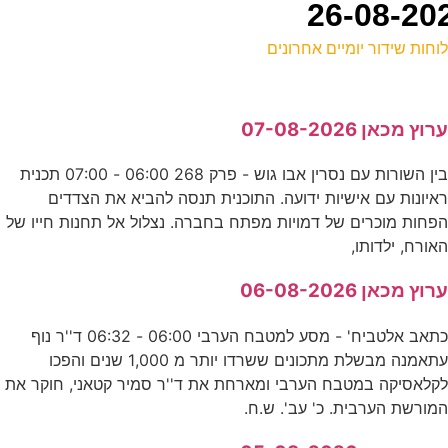
וחות שידור יומיים אחרונים
ל
רוץ מכאן 07-08-2026
ע
בין השורות עם נסרין אבו גוש - פרק 268 06:00 - 07:00 תכנית
איונות עם אישיות ידועה. התוכנית תנסה להביא את הצדדים
ו
פחות מוכרים של דמויות מפתח בחברה. נצלול אל תחנות חייו של
ד
אורח, ילדותו,
0
רוץ מכאן 06-08-2026
ע
כתאב אלטביח' - מסע למטבח הערבי 06:00 - 06:32 ד''ר נוף
עתאמנה מבשלת מתכונים ששרדו יותר מ 1,000 שנים והפכו
קלאסיקה במטבח הערבי ומארחת את ד''ר סמיר קטאני, חוקר את
ב
מורשת הערבית. כ' עב'. ש.ח.
E