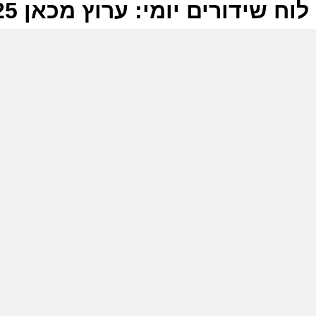
לוח שידורים יומי: ערוץ מכאן 26-08-2025
ל
ע
ר
ה
ה
ע
ל
ה