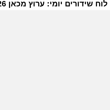
לוח שידורים יומי: ערוץ מכאן 27-06-2026
ל
ע
ר
ה
ה
ע
ר
ה
ה