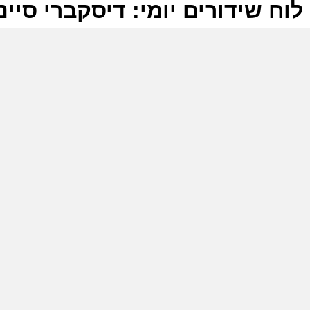
לוח שידורים יומי: דיסקברי סיינס -05-2024
ל
ע
ע
ע