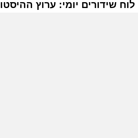
לוח שידורים יומי: ערוץ ההיסטוריה -2026
ל
ע
ה
מ
ע
'
ה