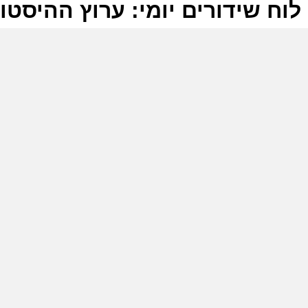
לוח שידורים יומי: ערוץ ההיסטוריה -2026
ל
ע
ה
ה
ל
ע
ה
מ