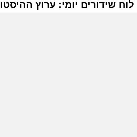
לוח שידורים יומי: ערוץ ההיסטוריה -2025
ל
ע
א
ב
ע
ה
ה
ל