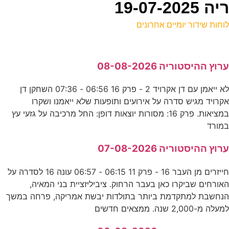
19-07
וחות שידור יומיים אחרונים
ל
רוץ ההיסטוריה 08-08-2026
ע
לא ייאמן עם דן אקרויד 2 - פרק 16 06:56 - 07:36 השחקן דן
6
קרויד מגיש סדרה על אירועים ותופעות שלא ייאמנו ושקרו
נ
במציאות. פרק 16: מסורות יוצאות דופן: החל מרכיבה על גזעי עץ
מורד
ה
רוץ ההיסטוריה 07-08-2026
ס
חייזרים מן העבר 16 - פרק 11 06:15 - 06:57 עונה 16 לסדרה על
אורחים שביקרו כאן בעבר הרחוק. ציביליזציית בני המאיה,
0
נחשבת למתקדמת ביותר בתולדות יבשת אמריקה, פרחה במשך
מעלה מ-2,000 שנה. ממצאים חדשים
ע