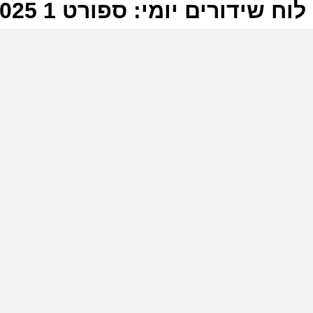
לוח שידורים יומי: ספורט 1 06-07-2025
ל
ס
מ
ק
ס
י