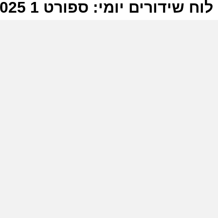
לוח שידורים יומי: ספורט 1 09-09-2025
ל
ס
מ
ק
ס
י