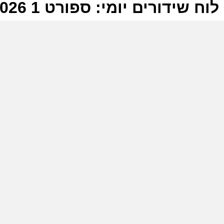
לוח שידורים יומי: ספורט 1 20-06-2026
ל
ס
ר
י
ס
כ
ב