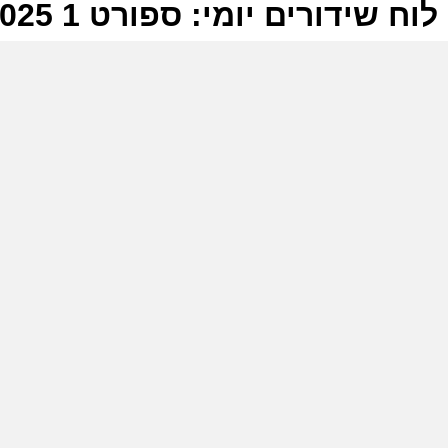
לוח שידורים יומי: ספורט 1 25-02-2025
ל
ס
י
ס
ר
י