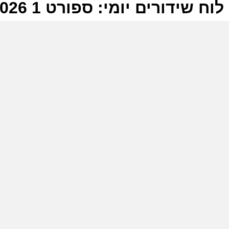
לוח שידורים יומי: ספורט 1 26-06-2026
ל
ס
י
ס
ר
י