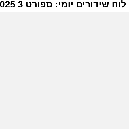
לוח שידורים יומי: ספורט 3 05-05-2025
ל
ס
מ
ל
ס
ס
(