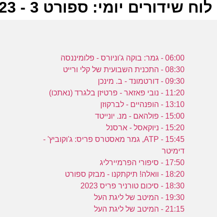
לוח שידורים יומי: ספורט 3 - 08-11-2023
ל
06:00 - גמר: בוקה ג'וניורס - פלומיננסה
ס
08:30 - התכנית השבועית של קלי ורייט
09:30 - דורטמונד - ב. מינכן
11:20 - נובי פאזאר - פרטיזן בלגרד (נאתכו)
ס
13:10 - הופנהיים - לברקוזן
15:00 - פולהאם - מנ. יונייטד
(
15:20 - ניוקאסל - ארסנל
ס
15:45 - ATP, גמר מאסטרס פריס: ג'וקוביץ' -
דימיטר
17:50 - סיפורי הפרמיירליג
18:20 - וואלה! תיקתקנו - מבזק ספורט
ה
18:30 - סיכום טורניר פריס 2023
ה
19:30 - המיטב של ליגת העל
21:15 - המיטב של ליגת העל